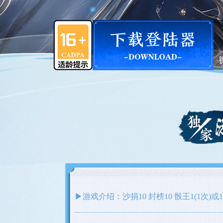
▶游戏介绍：沙捐10 封榜10 骰王1(1次)